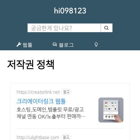
hi098123
웹툴
블로그
저작권 정책
https://creatorlink.net
광고
크리에이터링크 웹툴
호스팅,도메인,템플릿 무료/광고
채널 연동 OK/노출부터 판매까지
셀프/웹툴
http://ulightbase.com
광고